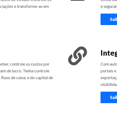
ociações e transforme-as em
e seguran
Sai
Inte
eber, controle os custos por
Com aut
gem de lucro. Tenha controle
portais e
fluxo de caixa, e do capital de
exportaç
visibili
Sai