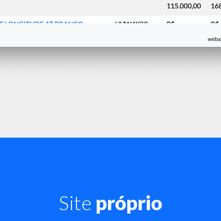
Site
próprio