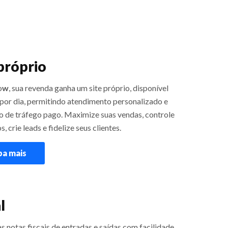
 próprio
o
w
, sua revenda ganha um site próprio, disponível
 por dia, permitindo atendimento personalizado e
ão de tráfego pago. Maximize suas vendas, controle
, crie leads e fidelize seus clientes.
ba mais
l
s notas fiscais de entradas e saídas com facilidade