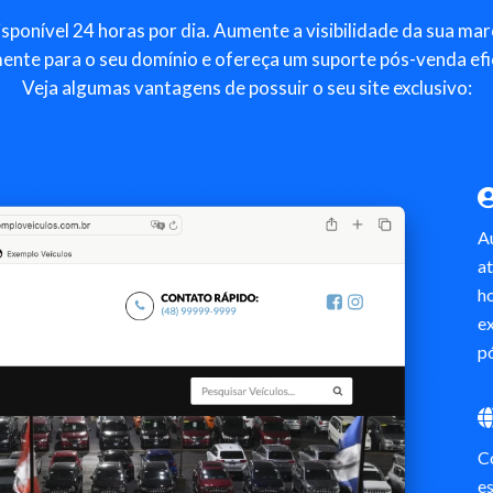
isponível 24 horas por dia. Aumente a visibilidade da sua m
nte para o seu domínio e ofereça um suporte pós-venda efici
Veja algumas vantagens de possuir o seu site exclusivo:
A
at
ho
ex
p
Co
es