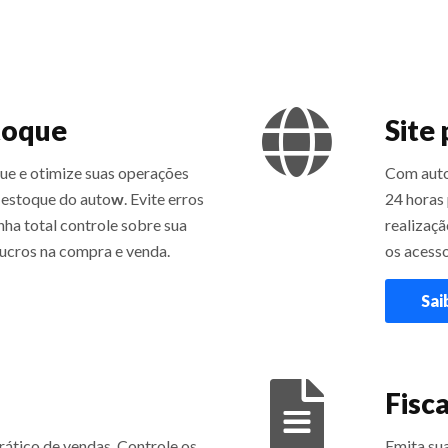
toque
Site
que e otimize suas operações
Com aut
 estoque do auto
w
. Evite erros
24 horas
nha total controle sobre sua
realizaç
lucros na compra e venda.
os acessos
Sai
Fisca
rático de vendas. Controle os
Emita sua