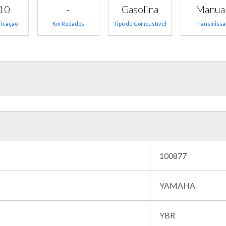
10
-
Gasolina
Manua
ricação
Km Rodados
Tipo de Combustível
Transmissã
100877
YAMAHA
YBR