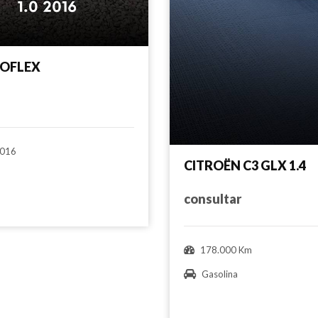
NOFLEX
016
CITROËN C3 GLX 1.4
consultar
178.000 Km
Gasolina